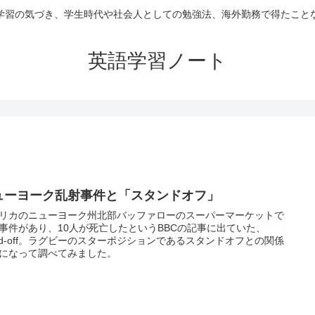
学習の気づき、学生時代や社会人としての勉強法、海外勤務で得たこと
英語学習ノート
ューヨーク乱射事件と「スタンドオフ」
リカのニューヨーク州北部バッファローのスーパーマーケットで
事件があり、10人が死亡したというBBCの記事に出ていた、
and-off。ラグビーのスターポジションであるスタンドオフとの関係
になって調べてみました。