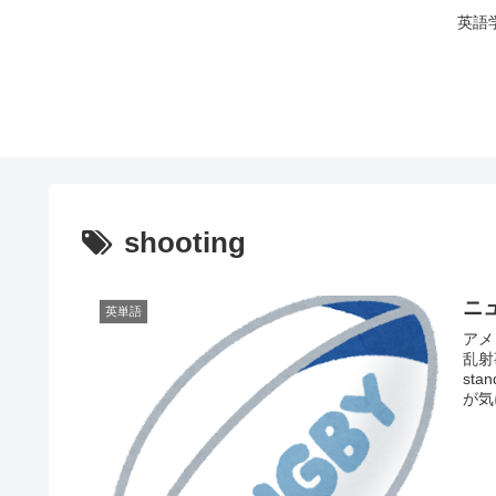
英語
shooting
ニ
英単語
アメ
乱射
st
が気