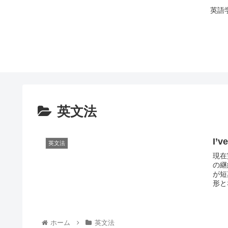
英語
英文法
I’
英文法
現在
の継
が短
形と
ホーム
英文法